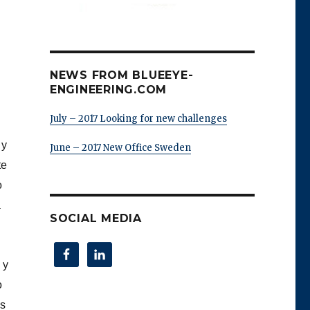
NEWS FROM BLUEEYE-
ENGINEERING.COM
July – 2017 Looking for new challenges
 y
June – 2017 New Office Sweden
te
o
a
SOCIAL MEDIA
 y
o
os